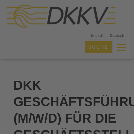
English
Deutsch
DKK
GESCHÄFTSFÜHR
(M/W/D) FÜR DIE