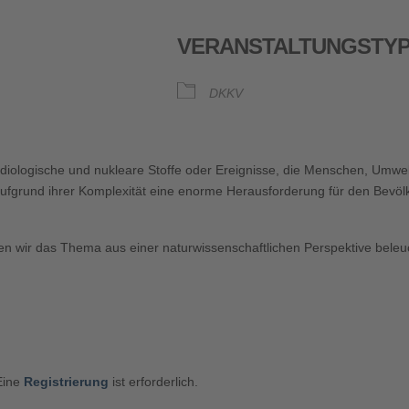
VERANSTALTUNGSTY
DKKV
oogle Kalender
iCalendar
adiologische und nukleare Stoffe oder Ereignisse, die Menschen, Umwelt,
ufgrund ihrer Komplexität eine enorme Herausforderung für den Bevöl
n wir das Thema aus einer naturwissenschaftlichen Perspektive beleuc
 Eine
Registrierung
ist erforderlich.