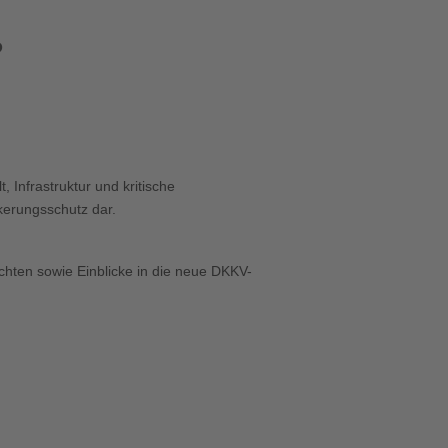
P
Office 365
Outlook Live
 Infrastruktur und kritische
kerungsschutz dar.
hten sowie Einblicke in die neue DKKV-