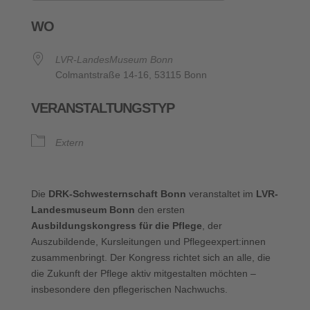
ICS herunterladen
Google Kalende
WO
LVR-LandesMuseum Bonn
Colmantstraße 14-16, 53115 Bonn
VERANSTALTUNGSTYP
Extern
Die
DRK-Schwesternschaft Bonn
veranstaltet im
LVR-
Landesmuseum Bonn
den ersten
Ausbildungskongress für die Pflege
, der
Auszubildende, Kursleitungen und Pflegeexpert:innen
zusammenbringt. Der Kongress richtet sich an alle, die
die Zukunft der Pflege aktiv mitgestalten möchten –
insbesondere den pflegerischen Nachwuchs.