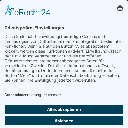
53113 Bonn
Telefon: +49 (0) 228 / 26 19 95 70
E-Mail: info(at)dkkv.org
NEWSLETTER ABONNIEREN
ABONNIEREN
FOLGEN SIE UNS