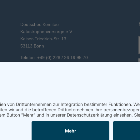
Deutsches Komitee
Katastrophenvorsorge e.V.
Kaiser-Friedrich-Str. 13
53113 Bonn
Telefon: +49 (0) 228 / 26 19 95 70
E-Mail: info(at)dkkv.org