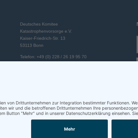
Deutsches Komitee
Katastrophenvorsorge e.V.
Kaiser-Friedrich-Str. 13
53113 Bonn
Telefon: +49 (0) 228 / 26 19 95 70
E-Mail: info(at)dkkv.org