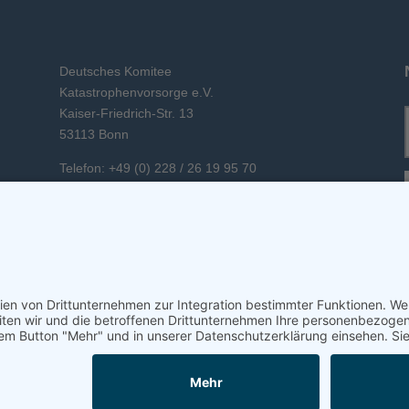
Deutsches Komitee
Katastrophenvorsorge e.V.
Kaiser-Friedrich-Str. 13
53113 Bonn
Telefon: +49 (0) 228 / 26 19 95 70
E-Mail: info(at)dkkv.org