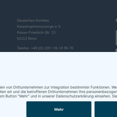
Deutsches Komitee
Katastrophenvorsorge e.V.
Kaiser-Friedrich-Str. 13
53113 Bonn
Telefon: +49 (0) 228 / 26 19 95 70
E-Mail: info(at)dkkv.org