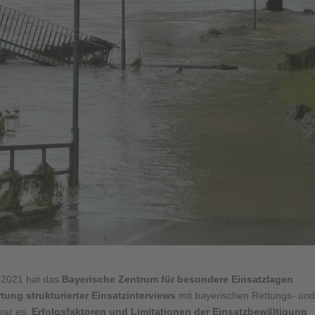
 2021 hat das
Bayerische Zentrum für besondere Einsatzlagen
tung strukturierter Einsatzinterviews
mit bayerischen Rettungs- un
 war es,
Erfolgsfaktoren und Limitationen der Einsatzbewältigung