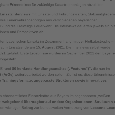
agbare Erkenntnisse für zukünftige Katastrophenlagen abzuleiten.
 Einsatzinterviews
mit Einsatz- und Führungskräften, Stabsmitgliedern
sowie Feuerwehrangehörigen aus verschiedenen bayerischen
 und die Freiwillige Feuerwehr. Die Interviews dauerten jeweils ein bi
ionen und Perspektiven ab.
en bayerischen Einsatz im Zusammenhang mit der Flutkatastrophe –
 zum Einsatzende am
15. August 2021
. Die Interviews selbst wurden
2021
geführt. Erste Ergebnisse wurden im September 2021 den bayeri
orgestellt.
ZBE rund
80 konkrete Handlungsansätze („Features“)“,
die nun im
t (ArGe)
weiterbearbeitet werden sollen. Ziel ist es, diese Erkenntnisse
 Trainingsformate, angepasste Strukturen sowie innovatives
 ehrenamtlicher Einsatzkräfte aus Bayern im sogenannten „weißen
ls
weitgehend übertragbar auf andere Organisationen, Strukturen
inen wichtigen Beitrag zur bundesweiten Vernetzung von
Lessons Lear