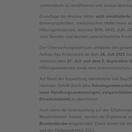
systematisch zu identifizieren und daraus übertr
Grundlage der Analyse bilden
acht strukturierte
Betreuungskräften, medizinischen Helfer:innen 
Hilfsorganisationen, darunter BRK, MHD, JUH, ASB
zwei Stunden und deckten unterschiedliche Funkt
Der Untersuchungszeitraum umfasste den gesamt
Aufbau des Krisenstabs ab dem
16. Juli 2021
bis
zwischen dem
27. Juli und dem 2. September 
Hilfsorganisationen sowie dem Innenministerium v
Auf Basis der Auswertung identifizierte das Bay
nächsten Schritt durch eine
Arbeitsgemeinschaf
neue Handlungsanweisungen, zielgerichtetere
Einsatzmaterial
zu überführen.
Auch wenn die Untersuchung auf den Erfahrungen
Blaulichtsektor“ basiert, werden die Ergebnisse a
Bundesländer
eingeschätzt. Damit leisten sie e
aus der Flutkatastrophe 2021.