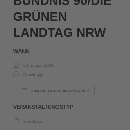
BÜNDNIS 90/DIE
GRÜNEN
LANDTAG NRW
WANN
30. Januar 2024
Ganztägig
ZUM KALENDER HINZUFÜGEN
ICS herunterladen
Google Kalende
VERANSTALTUNGSTYP
Job-Börse