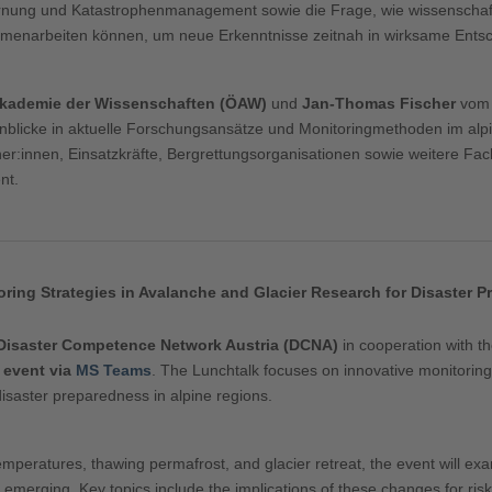
rnung und Katastrophenmanagement sowie die Frage, wie wissenschaft
sammenarbeiten können, um neue Erkenntnisse zeitnah in wirksame Ent
Akademie der Wissenschaften (ÖAW)
und
Jan-Thomas Fischer
vo
blicke in aktuelle Forschungsansätze und Monitoringmethoden im alpi
r:innen, Einsatzkräfte, Bergrettungsorganisationen sowie weitere Fac
nt.
ring Strategies in Avalanche and Glacier Research for Disaster 
Disaster Competence Network Austria (DCNA)
in cooperation with t
 event via
MS Teams
. The Lunchtalk focuses on innovative monitorin
disaster preparedness in alpine regions.
 temperatures, thawing permafrost, and glacier retreat, the event will 
merging. Key topics include the implications of these changes for ris