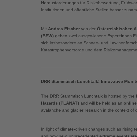
Herausforderungen für Risikobewertung, Frühwa
Institutionen und öffentliche Stellen besser zu
Mit
Andrea Fischer
von der
Österreichischen 
(BFW)
geben zwei ausgewiesene Expert:innen Ein
sich insbesondere an Schnee- und Lawinenforsche
Katastrophenvorsorge und dem Risikomanageme
DRR Stammtisch Lunchtalk: Innovative Monito
The DRR Stammtisch Lunchtalk is hosted by the
Hazards (PLANAT)
and will be held as an
online
avalanche and glacier research in the context of 
In light of climate-driven changes such as rising
and how new, unprecedented extreme events are e