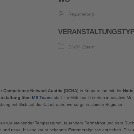
Registrierung
VERANSTALTUNGSTY
DKKV
Extern
oogle Kalender
iCalendar
er Competence Network Austria (DCNA)
in Kooperation mit der
Natio
anstaltung über
MS Teams
statt. Im Mittelpunkt stehen innovative Mon
hung mit Blick auf die Katastrophenvorsorge in alpinen Regionen.
gen wie steigender Temperaturen, tauendem Permafrost und dem Rückz
 und neue, bislang kaum bekannte Extremereignisse entstehen. Diskut