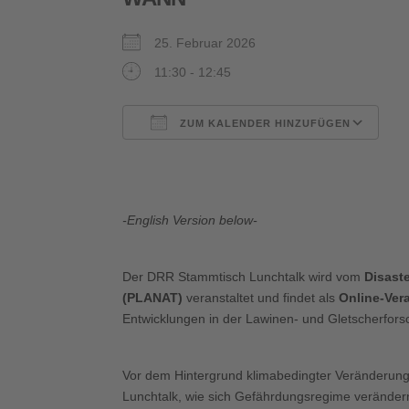
25. Februar 2026
11:30 - 12:45
ZUM KALENDER HINZUFÜGEN
ICS herunterladen
G
-English Version below-
Der DRR Stammtisch Lunchtalk wird vom
Disast
(PLANAT)
veranstaltet und findet als
Online-Ver
Entwicklungen in der Lawinen- und Gletscherforsc
Vor dem Hintergrund klimabedingter Veränderun
Lunchtalk, wie sich Gefährdungsregime verändern