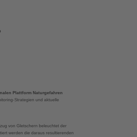
P
Office 365
Outlook Live
nalen Plattform Naturgefahren
itoring-Strategien und aktuelle
ug von Gletschern beleuchtet der
iert werden die daraus resultierenden