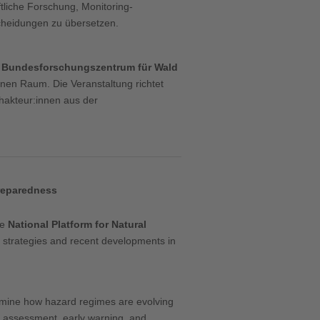
liche Forschung, Monitoring-
scheidungen zu übersetzen.
m
Bundesforschungszentrum für Wald
nen Raum. Die Veranstaltung richtet
hakteur:innen aus der
Preparedness
he
National Platform for Natural
g strategies and recent developments in
examine how hazard regimes are evolving
k assessment, early warning, and