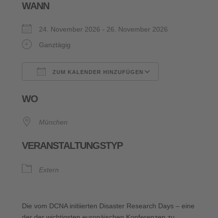
WANN
24. November 2026 - 26. November 2026
Ganztägig
ZUM KALENDER HINZUFÜGEN
ICS herunterladen
Google Kalende
WO
München
VERANSTALTUNGSTYP
Extern
Die vom DCNA initiierten Disaster Research Days – eine
der der wichtigsten europäischen Konferenzen zu