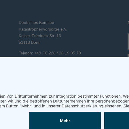
Deutsches Komitee
Katastrophenvorsorge e.V.
Kaiser-Friedrich-Str. 13
53113 Bonn
Telefon: +49 (0) 228 / 26 19 95 70
E-Mail: info(at)dkkv.org