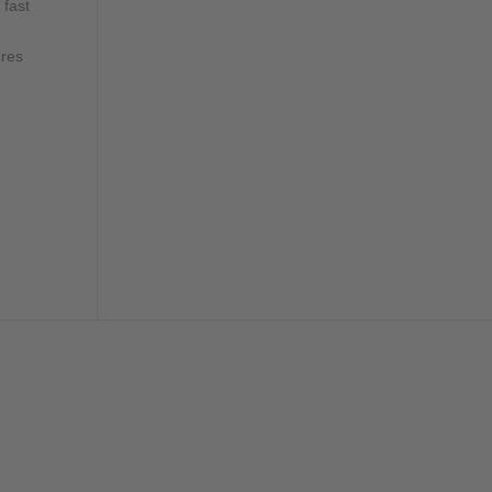
 fast
hres