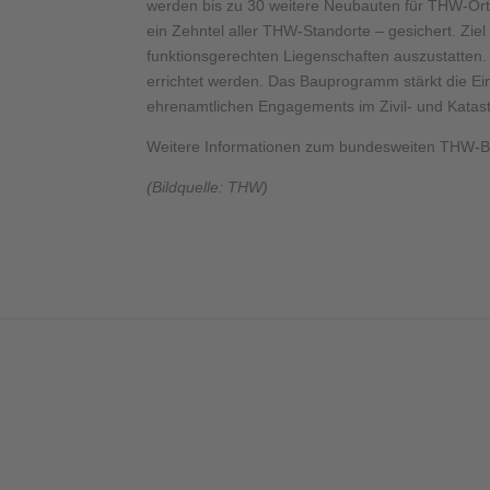
werden bis zu 30 weitere Neubauten für THW-Ort
ein Zehntel aller THW-Standorte – gesichert. Zie
funktionsgerechten Liegenschaften auszustatten.
errichtet werden. Das Bauprogramm stärkt die Ein
ehrenamtlichen Engagements im Zivil- und Katas
Weitere Informationen zum bundesweiten THW-B
(Bildquelle: THW)