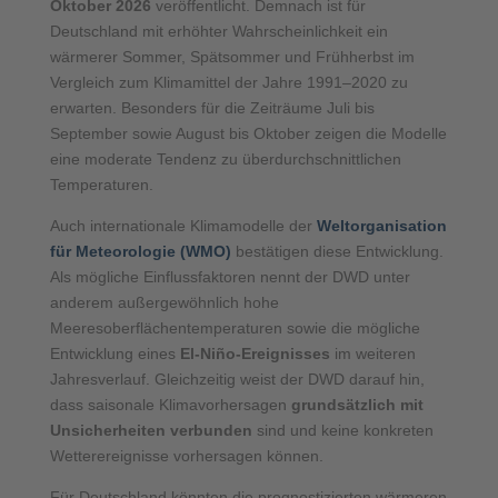
Oktober 2026
veröffentlicht. Demnach ist für
Deutschland mit erhöhter Wahrscheinlichkeit ein
wärmerer Sommer, Spätsommer und Frühherbst im
Vergleich zum Klimamittel der Jahre 1991–2020 zu
erwarten. Besonders für die Zeiträume Juli bis
September sowie August bis Oktober zeigen die Modelle
eine moderate Tendenz zu überdurchschnittlichen
Temperaturen.
Auch internationale Klimamodelle der
Weltorganisation
für Meteorologie (WMO)
bestätigen diese Entwicklung.
Als mögliche Einflussfaktoren nennt der DWD unter
anderem außergewöhnlich hohe
Meeresoberflächentemperaturen sowie die mögliche
Entwicklung eines
El-Niño-Ereignisses
im weiteren
Jahresverlauf. Gleichzeitig weist der DWD darauf hin,
dass saisonale Klimavorhersagen
grundsätzlich mit
Unsicherheiten verbunden
sind und keine konkreten
Wetterereignisse vorhersagen können.
Für Deutschland könnten die prognostizierten wärmeren