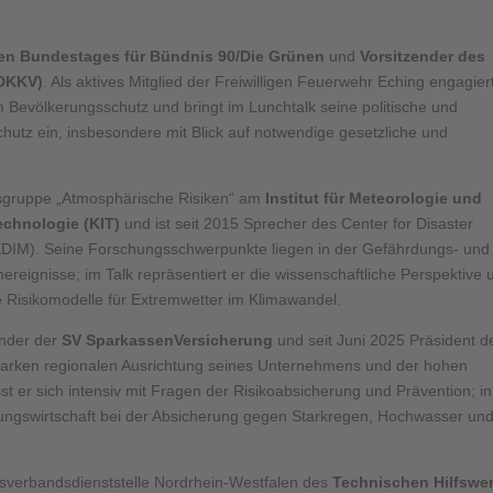
hen Bundestages für Bündnis 90/Die Grünen
und
Vorsitzender des
(DKKV)
. Als aktives Mitglied der Freiwilligen Feuerwehr Eching engagier
im Bevölkerungsschutz und bringt im Lunchtalk seine politische und
chutz ein, insbesondere mit Blick auf notwendige gesetzliche und
itsgruppe „Atmosphärische Risiken“ am
Institut für Meteorologie und
echnologie (KIT)
und ist seit 2015 Sprecher des Center for Disaster
IM). Seine Forschungsschwerpunkte liegen in der Gefährdungs- und
eignisse; im Talk repräsentiert er die wissenschaftliche Perspektive 
e Risikomodelle für Extremwetter im Klimawandel.
ender der
SV SparkassenVersicherung
und seit Juni 2025 Präsident d
 starken regionalen Ausrichtung seines Unternehmens und der hohen
er sich intensiv mit Fragen der Risikoabsicherung und Prävention; in
erungswirtschaft bei der Absicherung gegen Starkregen, Hochwasser un
esverbandsdienststelle Nordrhein-Westfalen des
Technischen Hilfswe