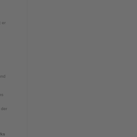
t er
und
es
 der
d
rks