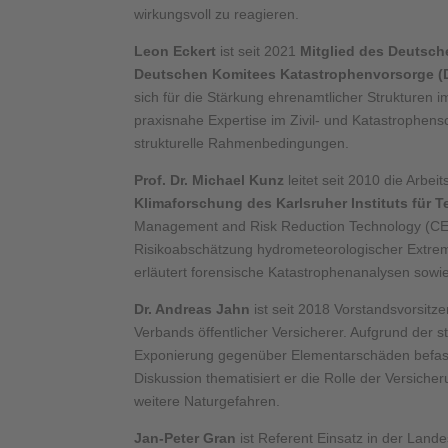
wirkungsvoll zu reagieren.
Leon Eckert
ist seit 2021
Mitglied des Deutsc
Deutschen Komitees Katastrophenvorsorge 
sich für die Stärkung ehrenamtlicher Strukturen 
praxisnahe Expertise im Zivil- und Katastrophens
strukturelle Rahmenbedingungen.
Prof. Dr. Michael Kunz
leitet seit 2010 die Arbe
Klimaforschung des Karlsruher Instituts für T
Management and Risk Reduction Technology (CED
Risikoabschätzung hydrometeorologischer Extremer
erläutert forensische Katastrophenanalysen sowi
Dr. Andreas Jahn
ist seit 2018 Vorstandsvorsitz
Verbands öffentlicher Versicherer. Aufgrund der
Exponierung gegenüber Elementarschäden befasst 
Diskussion thematisiert er die Rolle der Versich
weitere Naturgefahren.
Jan-Peter Gran
ist Referent Einsatz in der Land