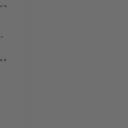
erte
le
 und