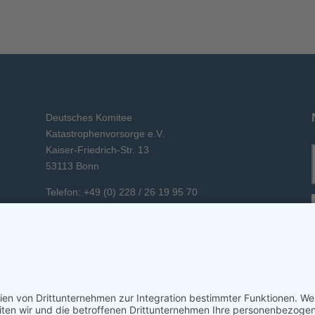
Deutsches Komitee
Katastrophenvorsorge e.V.
Kaiser-Friedrich-Str. 13
53113 Bonn
Telefon: +49 (0) 228 / 26 19 95 70
E-Mail: info(at)dkkv.org