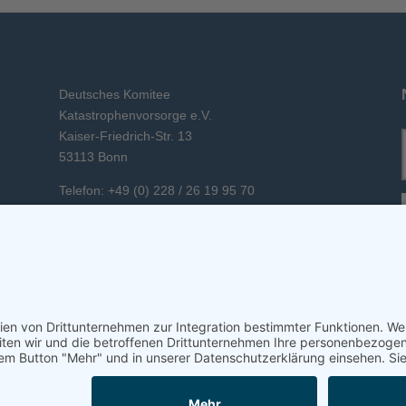
Deutsches Komitee
Katastrophenvorsorge e.V.
Kaiser-Friedrich-Str. 13
53113 Bonn
Telefon: +49 (0) 228 / 26 19 95 70
E-Mail: info(at)dkkv.org