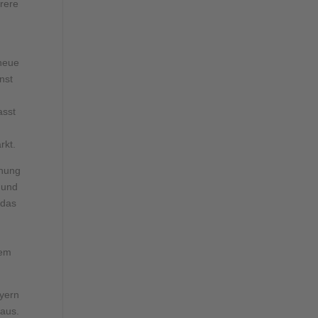
hrere
 neue
nst
asst
rkt.
chung
 und
 das
dem
ayern
 aus.