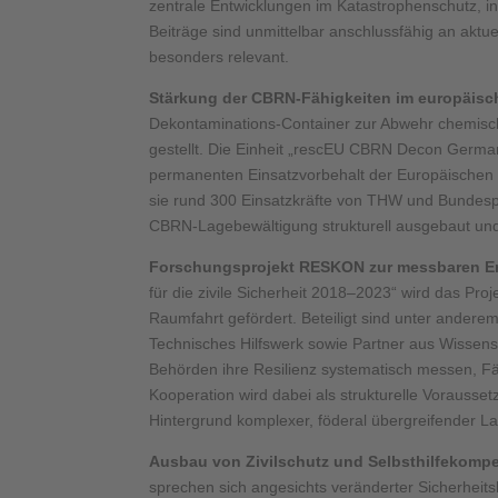
zentrale Entwicklungen im Katastrophenschutz, in
Beiträge sind unmittelbar anschlussfähig an akt
besonders relevant.
Stärkung der CBRN-Fähigkeiten im europäis
Dekontaminations-Container zur Abwehr chemische
gestellt. Die Einheit „rescEU CBRN Decon German
permanenten Einsatzvorbehalt der Europäischen K
sie rund 300 Einsatzkräfte von THW und Bundesp
CBRN-Lagebewältigung strukturell ausgebaut und
Forschungsprojekt RESKON zur messbaren Er
für die zivile Sicherheit 2018–2023“ wird das P
Raumfahrt gefördert. Beteiligt sind unter ander
Technisches Hilfswerk sowie Partner aus Wissensch
Behörden ihre Resilienz systematisch messen, Fä
Kooperation wird dabei als strukturelle Vorauss
Hintergrund komplexer, föderal übergreifender L
Ausbau von Zivilschutz und Selbsthilfekomp
sprechen sich angesichts veränderter Sicherheitsl