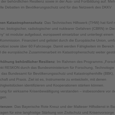
 der behördlichen Resilienz sowie in der Aus- und Fortbildung auf. Me
uelle Debatten im Bevölkerungsschutz und für das Netzwerk des DKKV
chen Katastrophenschutz
: Das Technisches Hilfswerk (THW) hat fünf
r, biologischer, radiologischer und nuklearer Gefahren (CBRN) in Die
y“ ist modular aufgebaut, europaweit einsetzbar und unterliegt einem
ommission. Finanziert und gelistet durch die Europäische Union, umf
olizei sowie über 60 Fahrzeuge. Damit werden Fähigkeiten im Bereich
 die europäische Zusammenarbeit im Katastrophenschutz weiter gestä
höhung behördlicher Resilienz
: Im Rahmen des Programms „Fors
rojekt RESKON durch das Bundesministerium für Forschung, Technologie
em das Bundesamt für Bevölkerungsschutz und Katastrophenhilfe (BBK),
aft und Praxis. Ziel ist es, Instrumente zu entwickeln, mit denen
higkeitslücken identifizieren und Kooperationen stärken können.
etzung für wirksame Krisenbewältigung verstanden – insbesondere vor 
agen.
etenzen
: Das Bayerische Rote Kreuz und der Malteser Hilfsdienst in B
agen für eine langfristige Stärkung von Zivilschutz und Krisenvorsorge