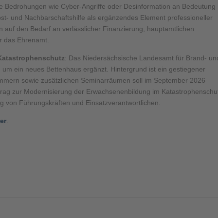
e Bedrohungen wie Cyber-Angriffe oder Desinformation an Bedeutung
st- und Nachbarschaftshilfe als ergänzendes Element professioneller
n auf den Bedarf an verlässlicher Finanzierung, hauptamtlichen
r das Ehrenamt.
 Katastrophenschutz
: Das Niedersächsische Landesamt für Brand- un
um ein neues Bettenhaus ergänzt. Hintergrund ist ein gestiegener
immern sowie zusätzlichen Seminarräumen soll im September 2026
itrag zur Modernisierung der Erwachsenenbildung im Katastrophenschu
rung von Führungskräften und Einsatzverantwortlichen.
ier
.