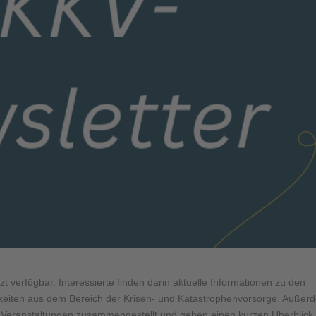
t verfügbar. Interessierte finden darin aktuelle Informationen zu den
keiten aus dem Bereich der Krisen- und Katastrophenvorsorge. Außer
n Veranstaltungen zusammengestellt und geben einen kurzen Überblick