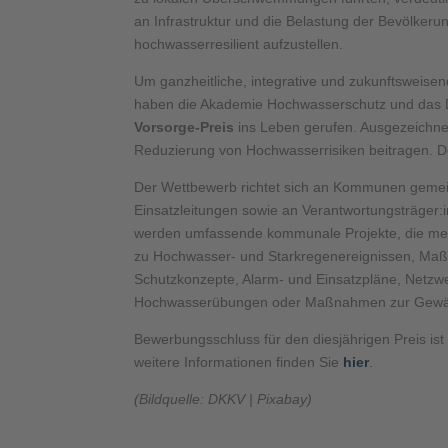
an Infrastruktur und die Belastung der Bevölkeru
hochwasserresilient aufzustellen.
Um ganzheitliche, integrative und zukunftsweise
haben die Akademie Hochwasserschutz und das 
Vorsorge-Preis
ins Leben gerufen. Ausgezeichn
Reduzierung von Hochwasserrisiken beitragen. De
Der Wettbewerb richtet sich an Kommunen gemein
Einsatzleitungen sowie an Verantwortungsträger
werden umfassende kommunale Projekte, die me
zu Hochwasser- und Starkregenereignissen, Ma
Schutzkonzepte, Alarm- und Einsatzpläne, Netzwe
Hochwasserübungen oder Maßnahmen zur Gewäs
Bewerbungsschluss für den diesjährigen Preis ist
weitere Informationen finden Sie
hier
.
(Bildquelle: DKKV | Pixabay)