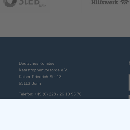
Deutsches Komitee
Katastrophenvorsorge e.V.
Kaiser-Friedrich-Str. 13
53113 Bonn
Telefon: +49 (0) 228 / 26 19 95 70
E-Mail: info(at)dkkv.org