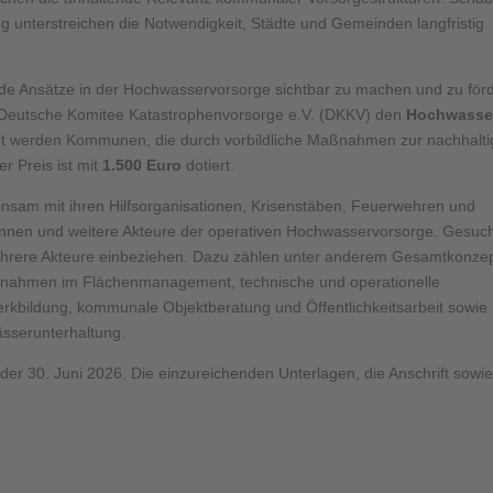
ng unterstreichen die Notwendigkeit, Städte und Gemeinden langfristig
nde Ansätze in der Hochwasservorsorge sichtbar zu machen und zu för
Deutsche Komitee Katastrophenvorsorge e.V. (DKKV) den
Hochwasse
et werden Kommunen, die durch vorbildliche Maßnahmen zur nachhalt
r Preis ist mit
1.500 Euro
dotiert.
sam mit ihren Hilfsorganisationen, Krisenstäben, Feuerwehren und
:innen und weitere Akteure der operativen Hochwasservorsorge. Gesuc
hrere Akteure einbeziehen. Dazu zählen unter anderem Gesamtkonze
ßnahmen im Flächenmanagement, technische und operationelle
rkbildung, kommunale Objektberatung und Öffentlichkeitsarbeit sowie
serunterhaltung.
 der 30. Juni 2026. Die einzureichenden Unterlagen, die Anschrift sowi