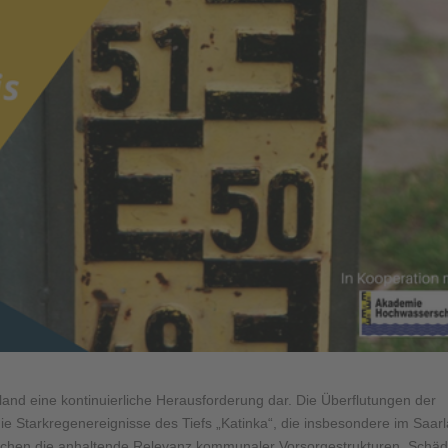
and eine kontinuierliche Herausforderung dar. Die Überflutungen der
ie Starkregenereignisse des Tiefs „Katinka“, die insbesondere im Saar
ichen die anhaltende Relevanz kommunaler Vorsorgestrukturen. Schä