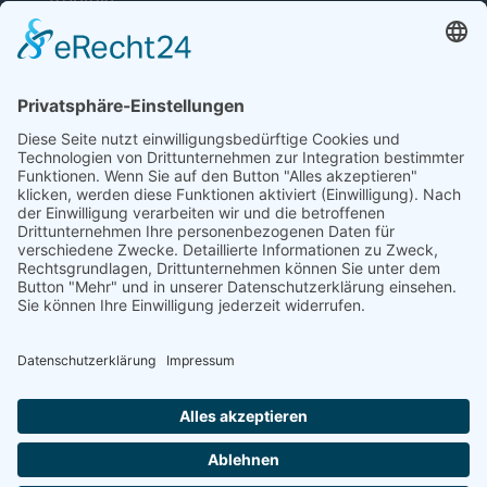
53113 Bonn
Telefon: +49 (0) 228 / 26 19 95 70
E-Mail: info(at)dkkv.org
NEWSLETTER ABONNIEREN
ABONNIEREN
FOLGEN SIE UNS