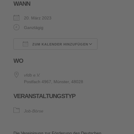
WANN
20. März 2023
Ganztägig
ZUM KALENDER HINZUFÜGEN
ICS herunterladen
Google Kalende
WO
vfdb e.V.
Postfach 4967, Münster, 48028
VERANSTALTUNGSTYP
Job-Börse
Die Vereinigung zur Förderung des Deutschen