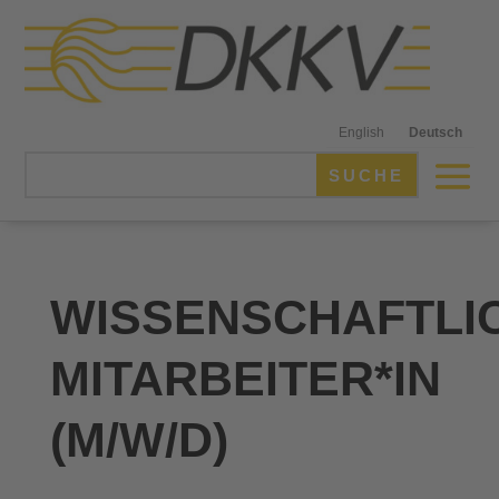
English
Deutsch
WISSENSCHAFTLI
MITARBEITER*IN
(M/W/D)