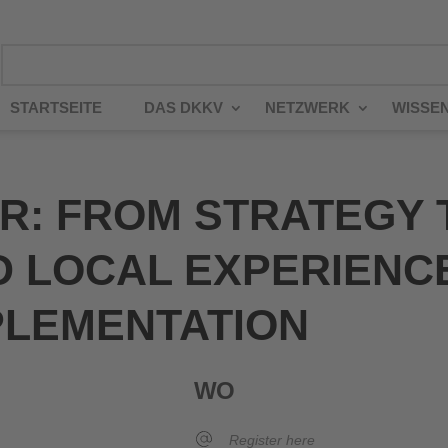
STARTSEITE
DAS DKKV
NETZWERK
WISSE
R: FROM STRATEGY T
D LOCAL EXPERIENC
PLEMENTATION
WO
Register here