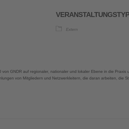
VERANSTALTUNGSTY
Extern
oogle Kalender
iCalendar
0 von GNDR auf regionaler, nationaler und lokaler Ebene in die Praxi
ungen von Mitgliedern und Netzwerkleitern, die daran arbeiten, die St