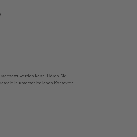
P
Office 365
Outlook Live
s umgesetzt werden kann. Hören Sie
rategie in unterschiedlichen Kontexten