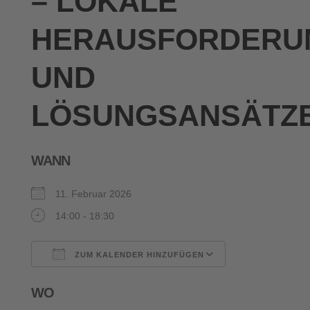
– LOKALE
HERAUSFORDERU
UND
LÖSUNGSANSÄTZ
WANN
11. Februar 2026
14:00 - 18:30
ZUM KALENDER HINZUFÜGEN
ICS herunterladen
Google Kalende
WO