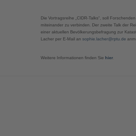
ICS herunterladen
G
Die Vortragsreihe „CIDR-Talks“, soll Forschende
miteinander zu verbinden. Der zweite Talk der R
einer aktuellen Bevölkerungsbefragung zur Katastr
Lacher per E-Mail an
sophie.lacher@rptu.de
anme
Weitere Informationen finden Sie
hier
.