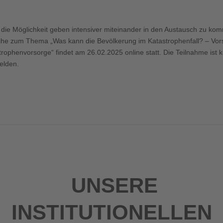
oogle Kalender
iCalendar
n die Möglichkeit geben intensiver miteinander in den Austausch zu k
eihe zum Thema „Was kann die Bevölkerung im Katastrophenfall? – Vor
ophenvorsorge“ findet am 26.02.2025 online statt. Die Teilnahme ist ko
lden.
UNSERE
INSTITUTIONELLEN