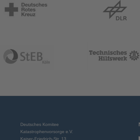
Deutsches Komitee
Katastrophenvorsorge e.V.
Kaiser-Friedrich-Str. 13