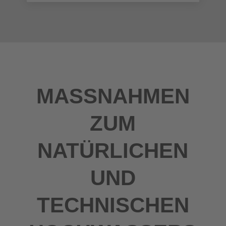
MASSNAHMEN Z
UM N
ATÜRLICHEN U
ND T
ECHNISCHEN H