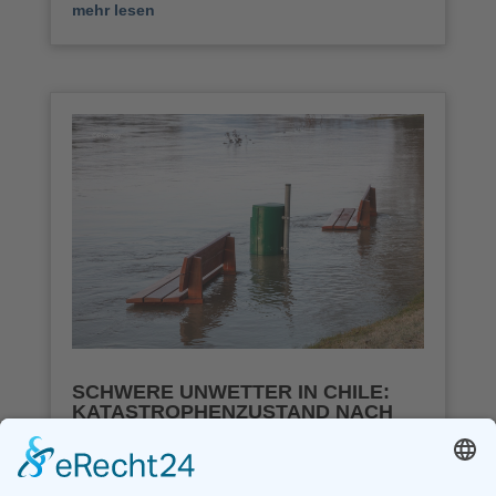
mehr lesen
SCHWERE UNWETTER IN CHILE:
KATASTROPHENZUSTAND NACH
ÜBERSCHWEMMUNGEN
Juli 21, 2026
Nach starken Regenfällen und Stürmen sind