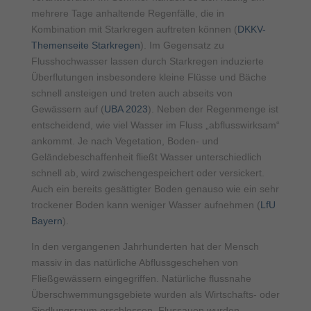
mehrere Tage anhaltende Regenfälle, die in
Kombination mit Starkregen auftreten können (
DKKV-
Themenseite Starkregen
). Im Gegensatz zu
Flusshochwasser lassen durch Starkregen induzierte
Überflutungen insbesondere kleine Flüsse und Bäche
schnell ansteigen und treten auch abseits von
Gewässern auf (
UBA 2023
). Neben der Regenmenge ist
entscheidend, wie viel Wasser im Fluss „abflusswirksam“
ankommt. Je nach Vegetation, Boden- und
Geländebeschaffenheit fließt Wasser unterschiedlich
schnell ab, wird zwischengespeichert oder versickert.
Auch ein bereits gesättigter Boden genauso wie ein sehr
trockener Boden kann weniger Wasser aufnehmen (
LfU
Bayern
).
In den vergangenen Jahrhunderten hat der Mensch
massiv in das natürliche Abflussgeschehen von
Fließgewässern eingegriffen. Natürliche flussnahe
Überschwemmungsgebiete wurden als Wirtschafts- oder
Siedlungsraum erschlossen, Flussauen wurden