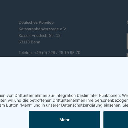
Deutsches Komitee
Katastrophenvorsorge e.V.
Kaiser-Friedrich-Str. 13
53113 Bonn
Telefon: +49 (0) 228 / 26 19 95 70
E-Mail: info(at)dkkv.org