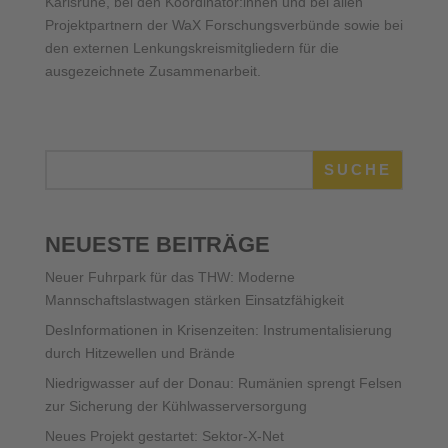
Karlsruhe, bei den Koordinator:innen und bei allen
Projektpartnern der WaX Forschungsverbünde sowie bei
den externen Lenkungskreismitgliedern für die
ausgezeichnete Zusammenarbeit.
SUCHE
NEUESTE BEITRÄGE
Neuer Fuhrpark für das THW: Moderne
Mannschaftslastwagen stärken Einsatzfähigkeit
DesInformationen in Krisenzeiten: Instrumentalisierung
durch Hitzewellen und Brände
Niedrigwasser auf der Donau: Rumänien sprengt Felsen
zur Sicherung der Kühlwasserversorgung
Neues Projekt gestartet: Sektor-X-Net