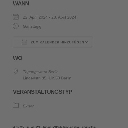
WANN
22. April 2024 - 23. April 2024
Ganztägig
ZUM KALENDER HINZUFÜGEN
ICS herunterladen
Google Kalende
WO
Tagungswerk Berlin
Lindenstr. 85, 10969 Berlin
VERANSTALTUNGSTYP
Extern
Am
22. und 23. April 2024
findet die jährliche