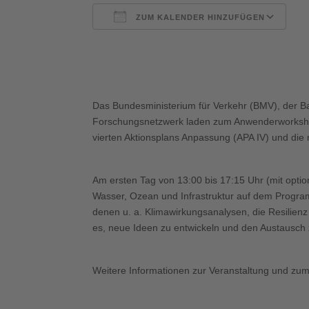
ZUM KALENDER HINZUFÜGEN
ICS herunterladen
G
Das Bundesministerium für Verkehr (BMV), der B
Forschungsnetzwerk laden zum Anwenderworks
vierten Aktionsplans Anpassung (APA IV) und di
Am ersten Tag von 13:00 bis 17:15 Uhr (mit opti
Wasser, Ozean und Infrastruktur auf dem Programm
denen u. a. Klimawirkungsanalysen, die Resilienz
es, neue Ideen zu entwickeln und den Austausch 
Weitere Informationen zur Veranstaltung und zu