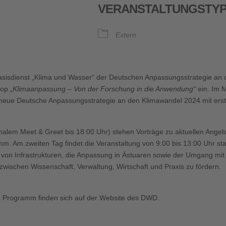
VERANSTALTUNGSTY
oogle Kalender
iCalendar
Extern
asisdienst „Klima und Wasser“ der Deutschen Anpassungsstrategie an
hop
„Klimaanpassung – Von der Forschung in die Anwendung“
ein. Im M
e neue Deutsche Anpassungsstrategie an den Klimawandel 2024 mit ers
onalem Meet & Greet bis 18:00 Uhr) stehen Vorträge zu aktuellen Ange
. Am zweiten Tag findet die Veranstaltung von 9:00 bis 13:00 Uhr sta
 von Infrastrukturen, die Anpassung in Ästuaren sowie der Umgang mit S
zwischen Wissenschaft, Verwaltung, Wirtschaft und Praxis zu fördern.
m Programm finden sich auf der Website des DWD.