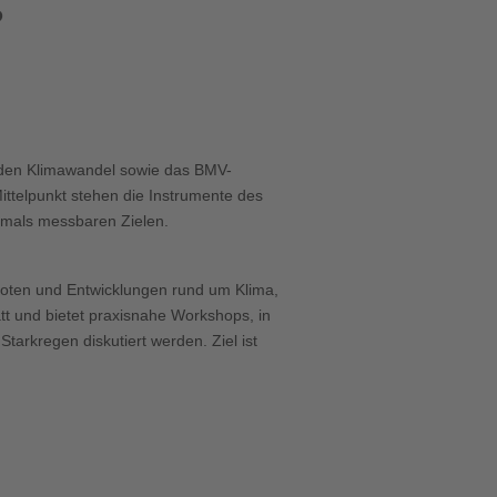
P
Office 365
Outlook Live
 den Klimawandel sowie das BMV-
ittelpunkt stehen die Instrumente des
tmals messbaren Zielen.
boten und Entwicklungen rund um Klima,
tt und bietet praxisnahe Workshops, in
tarkregen diskutiert werden. Ziel ist