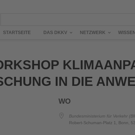
STARTSEITE
DAS DKKV
NETZWERK
WISSE
RKSHOP KLIMAANPA
SCHUNG IN DIE ANW
WO
Bundesministerium für Verkehr (B
Robert-Schuman-Platz 1, Bonn, 5