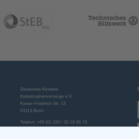
Deutsches Komitee
Katastrophenvorsorge e.V.
Kaiser-Friedrich-Str. 13
53113 Bonn
Telefon: +49 (0) 228 / 26 19 95 70
E-Mail: info(at)dkkv.org