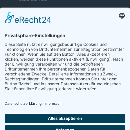
Kaiser-Friedrich-Str. 13
53113 Bonn
Kontakt
Telefon: +49 (0) 228 / 26 19 95 70
E-Mail: info(at)dkkv.org
NEWSLETTER ABONNIEREN
ABONNIEREN
FOLGEN SIE UNS